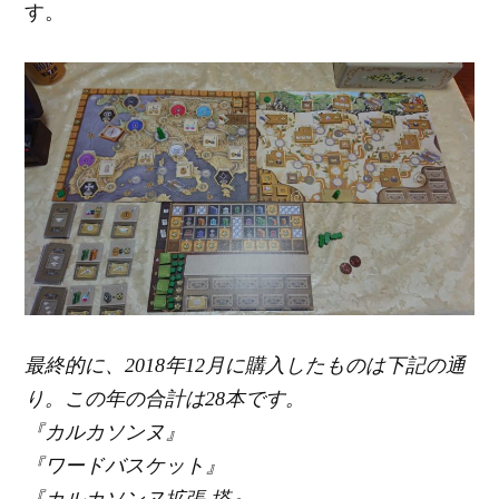
す。
最終的に、2018年12月に購入したものは下記の通
り。この年の合計は28本です。
『カルカソンヌ』
『ワードバスケット』
『カルカソンヌ拡張 塔』