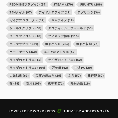
REDMINEプラグイン
(57)
STEAM
(270)
UBUNTU
(288)
ZENタイル
(97)
アイドルアライブ
(19)
アグリコラ
(36)
ガイアプロジェクト
(69)
キャラホメ
(19)
シェルスクリプト
(68)
スコティッシュフォールド
(53)
ヌースフィヨルド
(18)
フィギュア撮影
(116)
ボドゲサプライ
(39)
ボドゲソロ
(206)
ボドゲ収納
(76)
ボードゲーム
(460)
ユミアのアトリエ
(69)
ライザのアトリエ
(15)
ライザのアトリエ2
(52)
ライザのアトリエ3
(104)
万年筆
(42)
中古PC
(20)
大鎌戦役
(63)
宝石の煌めき
(26)
文具
(57)
旅行記
(87)
猫
(58)
百均
(105)
統率者
(71)
陽炎の島
(19)
&
POWERED BY
WORDPRESS
THEME BY
ANDERS NORÉN