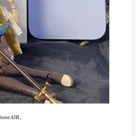
neAIR。