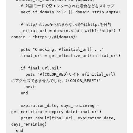
    # 対話モードで空エンターされた場合などをスキップ

    next if domain.nil? || domain.strip.empty?

    # http/httpsから始まらない場合はhttpsを付与

    initial_url = domain.start_with?('http') ? 
domain : "https://#{domain}"

    puts "Checking: #{initial_url} ..."

    final_url = get_effective_url(initial_url)

    if final_url.nil?

      puts "#{COLOR_RED}サイト #{initial_url} 
にアクセスできませんでした。#{COLOR_RESET}"

      next

    end

    expiration_date, days_remaining = 
get_certificate_expiry_date(final_url)

    print_result(final_url, expiration_date, 
days_remaining)

  end
