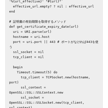
'%{url_effective}' "#{url}"`

  effective_url.empty? ? nil : effective_url

end

# 証明書の有効期限を取得するメソッド

def get_certificate_expiry_date(url)

  uri = URI.parse(url)

  hostname = uri.host

  port = uri.port || 443 # ポートがなければ443を使
う

  ssl_socket = nil

  tcp_client = nil

  begin

    Timeout.timeout(5) do

      tcp_client = TCPSocket.new(hostname, 
port)

      ssl_context = 
OpenSSL::SSL::SSLContext.new

      ssl_socket = 
OpenSSL::SSL::SSLSocket.new(tcp_client, 
ssl_context)
