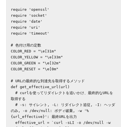
require 'openssl'

require 'socket'

require 'date'

require 'uri'

require 'timeout'

# 色付け用の定数

COLOR_RED = "\e[31m"

COLOR_YELLOW = "\e[33m"

COLOR_GREEN = "\e[32m"

COLOR_RESET = "\e[0m"

# URLの最終的な到達先を取得するメソッド

def get_effective_url(url)

  # curlを使ってリダイレクトを追いかけ、最終的なURLを
取得する

  # -s: サイレント, -L: リダイレクト追従, -I: ヘッダ
のみ, -o /dev/null: ボディ破棄, -w '%
{url_effective}': 最終URLを出力

  effective_url = `curl -sLI -o /dev/null -w 