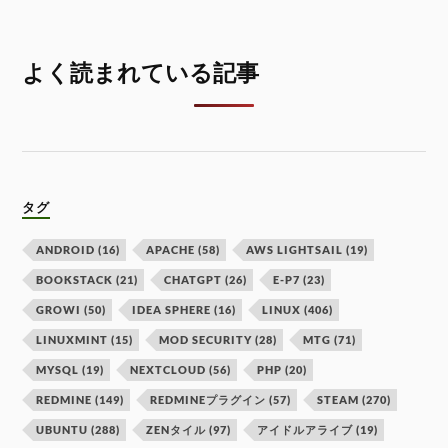
よく読まれている記事
タグ
ANDROID
(16)
APACHE
(58)
AWS LIGHTSAIL
(19)
BOOKSTACK
(21)
CHATGPT
(26)
E-P7
(23)
GROWI
(50)
IDEA SPHERE
(16)
LINUX
(406)
LINUXMINT
(15)
MOD SECURITY
(28)
MTG
(71)
MYSQL
(19)
NEXTCLOUD
(56)
PHP
(20)
REDMINE
(149)
REDMINEプラグイン
(57)
STEAM
(270)
UBUNTU
(288)
ZENタイル
(97)
アイドルアライブ
(19)