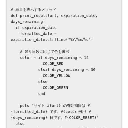
# 結果を表示するメソッド

def print_result(url, expiration_date, 
days_remaining)

  if expiration_date

    formatted_date = 
expiration_date.strftime("%Y/%m/%d")

    # 残り日数に応じて色を選択

    color = if days_remaining < 14

              COLOR_RED

            elsif days_remaining < 30

              COLOR_YELLOW

            else

              COLOR_GREEN

            end

    puts "サイト #{url} の有効期限は #
{formatted_date} です。#{color}残り #
{days_remaining} 日です。#{COLOR_RESET}"

  else
