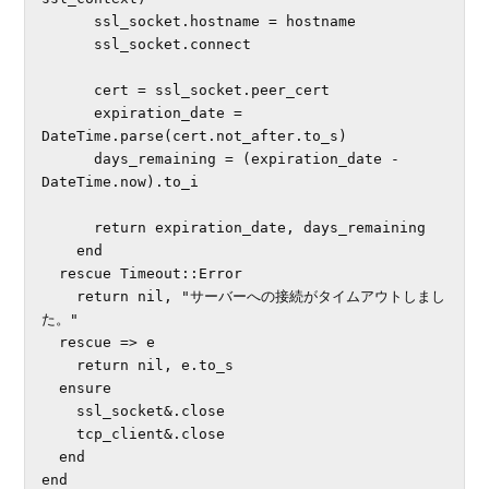
      ssl_socket.hostname = hostname

      ssl_socket.connect

      cert = ssl_socket.peer_cert

      expiration_date = 
DateTime.parse(cert.not_after.to_s)

      days_remaining = (expiration_date - 
DateTime.now).to_i

      return expiration_date, days_remaining

    end

  rescue Timeout::Error

    return nil, "サーバーへの接続がタイムアウトしまし
た。"

  rescue => e

    return nil, e.to_s

  ensure

    ssl_socket&.close

    tcp_client&.close

  end

end
