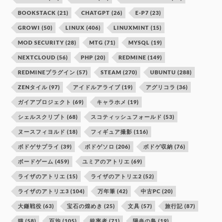
BOOKSTACK
(21)
CHATGPT
(26)
E-P7
(23)
GROWI
(50)
LINUX
(406)
LINUXMINT
(15)
MOD SECURITY
(28)
MTG
(71)
MYSQL
(19)
NEXTCLOUD
(56)
PHP
(20)
REDMINE
(149)
REDMINEプラグイン
(57)
STEAM
(270)
UBUNTU
(288)
ZENタイル
(97)
アイドルアライブ
(19)
アグリコラ
(36)
ガイアプロジェクト
(69)
キャラホメ
(19)
シェルスクリプト
(68)
スコティッシュフォールド
(53)
ヌースフィヨルド
(18)
フィギュア撮影
(116)
ボドゲサプライ
(39)
ボドゲソロ
(206)
ボドゲ収納
(76)
ボードゲーム
(459)
ユミアのアトリエ
(69)
ライザのアトリエ
(15)
ライザのアトリエ2
(52)
ライザのアトリエ3
(104)
万年筆
(42)
中古PC
(20)
大鎌戦役
(63)
宝石の煌めき
(25)
文具
(57)
旅行記
(87)
猫
(58)
百均
(105)
統率者
(71)
陽炎の島
(19)