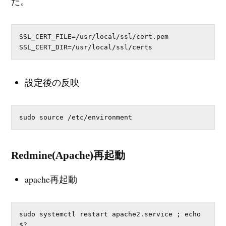
た。
SSL_CERT_FILE=/usr/local/ssl/cert.pem

SSL_CERT_DIR=/usr/local/ssl/certs
設定後の反映
sudo source /etc/environment
Redmine(Apache)再起動
apache再起動
sudo systemctl restart apache2.service ; echo 
$?