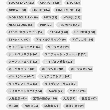
BOOKSTACK
(21)
CHATGPT
(26)
E-P7
(23)
GROWI
(50)
LINUX
(406)
LINUXMINT
(15)
MOD SECURITY
(28)
MTG
(71)
MYSQL
(19)
NEXTCLOUD
(56)
PHP
(20)
REDMINE
(149)
REDMINEプラグイン
(57)
STEAM
(270)
UBUNTU
(288)
ZENタイル
(97)
アイドルアライブ
(19)
アグリコラ
(36)
ガイアプロジェクト
(69)
キャラホメ
(19)
シェルスクリプト
(68)
スコティッシュフォールド
(53)
ヌースフィヨルド
(18)
フィギュア撮影
(116)
ボドゲサプライ
(39)
ボドゲソロ
(206)
ボドゲ収納
(76)
ボードゲーム
(460)
ユミアのアトリエ
(69)
ライザのアトリエ
(15)
ライザのアトリエ2
(52)
ライザのアトリエ3
(104)
万年筆
(42)
中古PC
(20)
大鎌戦役
(63)
宝石の煌めき
(26)
文具
(57)
旅行記
(87)
猫
(58)
百均
(105)
統率者
(71)
陽炎の島
(19)