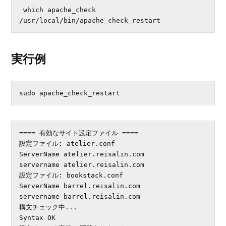
 which apache_check

/usr/local/bin/apache_check_restart
実行例
sudo apache_check_restart
==== 有効なサイト設定ファイル ====

設定ファイル: atelier.conf

ServerName atelier.reisalin.com

servername atelier.reisalin.com

設定ファイル: bookstack.conf

ServerName barrel.reisalin.com

servername barrel.reisalin.com

構文チェック中...

Syntax OK
