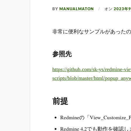
BY
MANUALMATON
オン
2023年
非常に便利なサンプルがあった
参照先
https://github.com/sk-ys/redmine-vi
scripts/blob/master/html/popup_an
前提
Redmineの「View_Custo
Redmine 4.2でも動作を確認