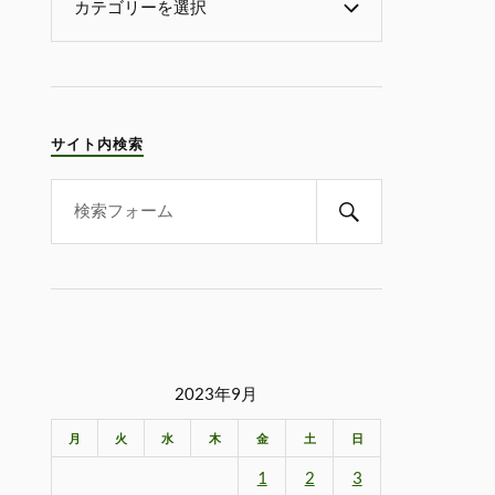
サイト内検索
2023年9月
月
火
水
木
金
土
日
1
2
3