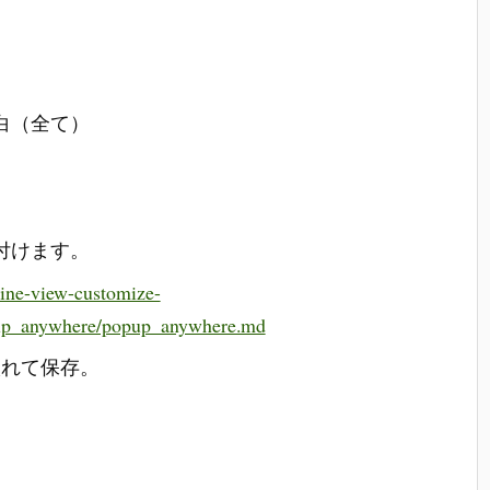
）
白（全て）
付けます。
mine-view-customize-
opup_anywhere/popup_anywhere.md
入れて保存。