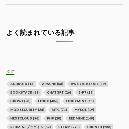
よく読まれている記事
タグ
ANDROID
(16)
APACHE
(58)
AWS LIGHTSAIL
(19)
BOOKSTACK
(21)
CHATGPT
(26)
E-P7
(23)
GROWI
(50)
LINUX
(406)
LINUXMINT
(15)
MOD SECURITY
(28)
MTG
(71)
MYSQL
(19)
NEXTCLOUD
(56)
PHP
(20)
REDMINE
(149)
REDMINEプラグイン
(57)
STEAM
(270)
UBUNTU
(288)