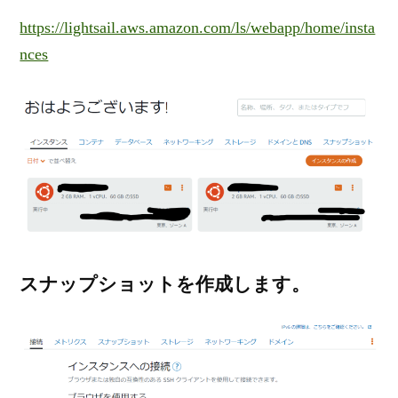
https://lightsail.aws.amazon.com/ls/webapp/home/insta
nces
スナップショットを作成します。