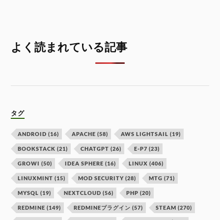
よく読まれている記事
タグ
ANDROID
(16)
APACHE
(58)
AWS LIGHTSAIL
(19)
BOOKSTACK
(21)
CHATGPT
(26)
E-P7
(23)
GROWI
(50)
IDEA SPHERE
(16)
LINUX
(406)
LINUXMINT
(15)
MOD SECURITY
(28)
MTG
(71)
MYSQL
(19)
NEXTCLOUD
(56)
PHP
(20)
REDMINE
(149)
REDMINEプラグイン
(57)
STEAM
(270)