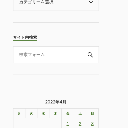
サイト内検索
2022年4月
月
火
水
木
金
土
日
1
2
3