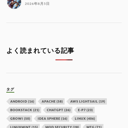
2026年8月5日
よく読まれている記事
タグ
ANDROID
(16)
APACHE
(58)
AWS LIGHTSAIL
(19)
BOOKSTACK
(21)
CHATGPT
(26)
E-P7
(23)
GROWI
(50)
IDEA SPHERE
(16)
LINUX
(406)
LINUXMINT
(15)
MOD SECURITY
(28)
MTG
(71)