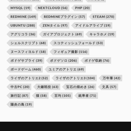
MYSQL
(19)
NEXTCLOUD
(56)
PHP
(20)
REDMINE
(149)
REDMINEプラグイン
(57)
STEAM
(270)
UBUNTU
(288)
ZENタイル
(97)
アイドルアライブ
(19)
アグリコラ
(36)
ガイアプロジェクト
(69)
キャラホメ
(19)
シェルスクリプト
(68)
スコティッシュフォールド
(53)
ヌースフィヨルド
(18)
フィギュア撮影
(116)
ボドゲサプライ
(39)
ボドゲソロ
(206)
ボドゲ収納
(76)
ボードゲーム
(460)
ユミアのアトリエ
(69)
ライザのアトリエ2
(52)
ライザのアトリエ3
(104)
万年筆
(42)
中古PC
(20)
大鎌戦役
(63)
宝石の煌めき
(26)
文具
(57)
旅行記
(87)
猫
(58)
百均
(105)
統率者
(71)
陽炎の島
(19)