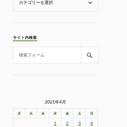
サイト内検索
2021年4月
月
火
水
木
金
土
日
1
2
3
4