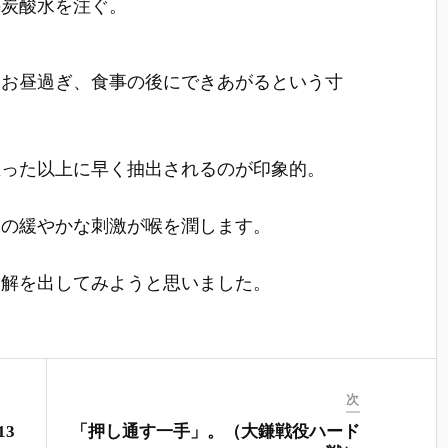
]の炭酸水を注ぐ。
とお昼過ぎ、食事の後にできあがるという寸
思った以上に早く抽出されるのが印象的。
水の緩やかな刺激が喉を潤します。
適解を出してみようと思いました。
次
13
「押し通す一手」。（大鎌戦役ハード