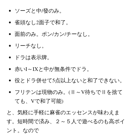
ソーズと中/發のみ。
雀頭なし2面子で和了。
面前のみ。ポン/カン/チーなし。
リーチなし。
ドラは表示牌。
赤いI～IXと中が無条件でドラ。
役とドラ併せて5点以上ないと和了できない。
フリテンは現物のみ。(Ⅱ～V待ちでⅡを捨て
ても、Vで和了可能)
と、気軽に手軽に麻雀のエッセンスが味わえま
す。短時間で済み、２～５人で遊べるのも高ポイ
ント。なので