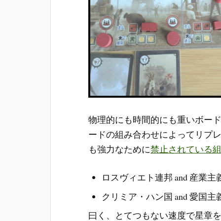
物理的にも時間的にも重いボー
ードの組み合わせによってリプ
も強力なために
禁止されている
ロスヴィエト連邦 and 産業
クリミア・ハン国 and 愛国
曰く、とてつもない速度で星章