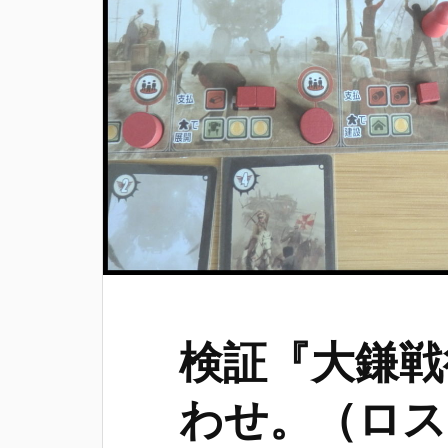
検証『大鎌戦
わせ。（ロス