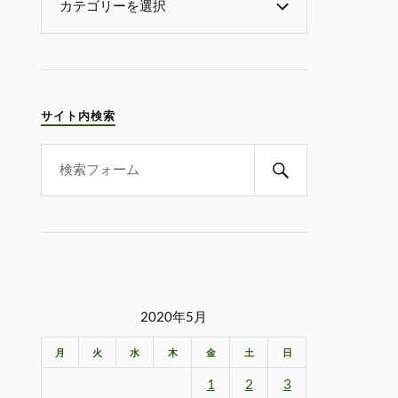
サイト内検索
2020年5月
月
火
水
木
金
土
日
1
2
3