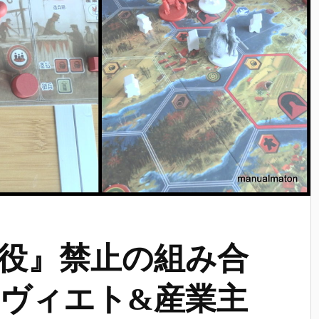
役』禁止の組み合
ヴィエト&産業主