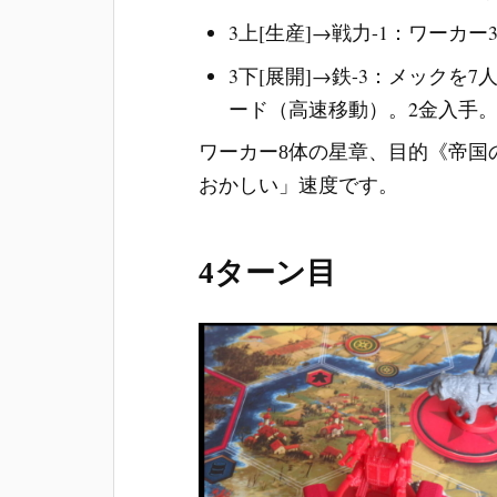
3上[生産]→戦力-1：ワーカー
3下[展開]→鉄-3：メック
ード（高速移動）。2金入手
ワーカー8体の星章、目的《帝国
おかしい」速度です。
4ターン目