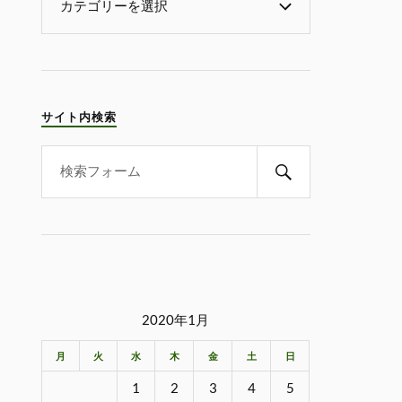
サイト内検索
2020年1月
月
火
水
木
金
土
日
1
2
3
4
5