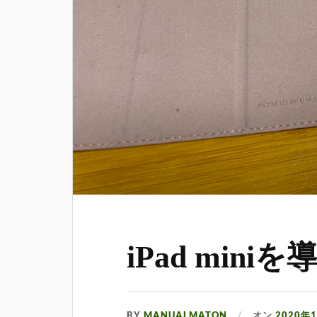
iPad min
BY
MANUALMATON
オン
2020年