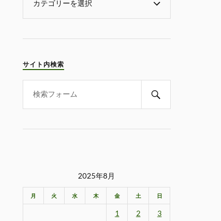
サイト内検索
2025年8月
月
火
水
木
金
土
日
1
2
3