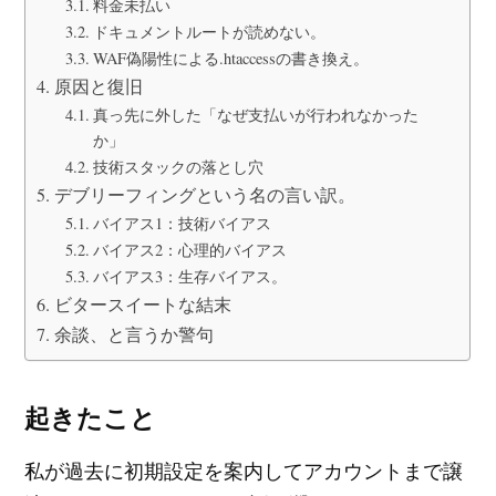
料金未払い
ドキュメントルートが読めない。
WAF偽陽性による.htaccessの書き換え。
原因と復旧
真っ先に外した「なぜ支払いが行われなかった
か」
技術スタックの落とし穴
デブリーフィングという名の言い訳。
バイアス1：技術バイアス
バイアス2：心理的バイアス
バイアス3：生存バイアス。
ビタースイートな結末
余談、と言うか警句
起きたこと
私が過去に初期設定を案内してアカウントまで譲