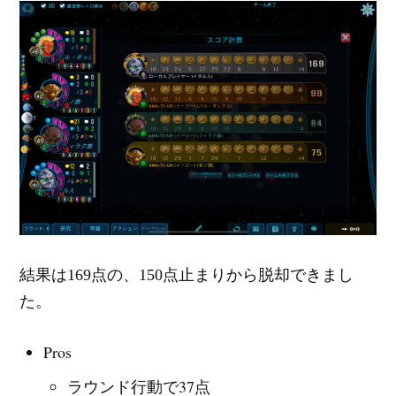
結果は169点の、150点止まりから脱却できまし
た。
Pros
ラウンド行動で37点