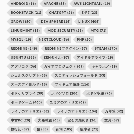
ANDROID
(16)
APACHE
(58)
AWS LIGHTSAIL
(19)
BOOKSTACK
(21)
CHATGPT
(26)
E-P7
(23)
GROWI
(50)
IDEA SPHERE
(16)
LINUX
(406)
LINUXMINT
(15)
MOD SECURITY
(28)
MTG
(71)
MYSQL
(19)
NEXTCLOUD
(56)
PHP
(20)
REDMINE
(149)
REDMINEプラグイン
(57)
STEAM
(270)
UBUNTU
(288)
ZENタイル
(97)
アイドルアライブ
(19)
アグリコラ
(36)
ガイアプロジェクト
(69)
キャラホメ
(19)
シェルスクリプト
(68)
スコティッシュフォールド
(53)
ヌースフィヨルド
(18)
フィギュア撮影
(116)
ボドゲサプライ
(39)
ボドゲソロ
(206)
ボドゲ収納
(76)
ボードゲーム
(460)
ユミアのアトリエ
(69)
ライザのアトリエ2
(52)
ライザのアトリエ3
(104)
万年筆
(42)
中古PC
(20)
大鎌戦役
(63)
宝石の煌めき
(26)
文具
(57)
旅行記
(87)
猫
(58)
百均
(105)
統率者
(71)