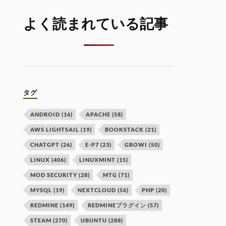
よく読まれている記事
タグ
ANDROID
(16)
APACHE
(58)
AWS LIGHTSAIL
(19)
BOOKSTACK
(21)
CHATGPT
(26)
E-P7
(23)
GROWI
(50)
LINUX
(406)
LINUXMINT
(15)
MOD SECURITY
(28)
MTG
(71)
MYSQL
(19)
NEXTCLOUD
(56)
PHP
(20)
REDMINE
(149)
REDMINEプラグイン
(57)
STEAM
(270)
UBUNTU
(288)