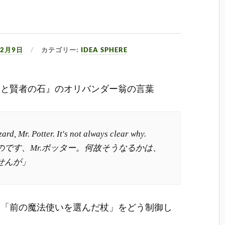
12月9日
カテゴリー:
IDEA SPHERE
ーと賢者の石』のオリバンダー翁の言葉
rd, Mr. Potter. It's not always clear why.
です、Mr.ポッター。何故そうなるかは、
せんが」
、「前の魔法使いを選んだ杖」をどう制御し