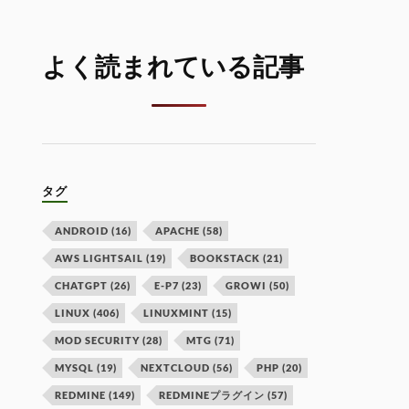
よく読まれている記事
タグ
ANDROID
(16)
APACHE
(58)
AWS LIGHTSAIL
(19)
BOOKSTACK
(21)
CHATGPT
(26)
E-P7
(23)
GROWI
(50)
LINUX
(406)
LINUXMINT
(15)
MOD SECURITY
(28)
MTG
(71)
MYSQL
(19)
NEXTCLOUD
(56)
PHP
(20)
REDMINE
(149)
REDMINEプラグイン
(57)