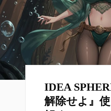
IDEA SPH
解除せよ』使