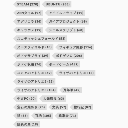
STEAM
(270)
UBUNTU
(288)
ZENタイル
(97)
アイドルアライブ
(19)
アグリコラ
(36)
ガイアプロジェクト
(69)
キャラホメ
(19)
シェルスクリプト
(68)
スコティッシュフォールド
(53)
ヌースフィヨルド
(18)
フィギュア撮影
(116)
ボドゲサプライ
(39)
ボドゲソロ
(206)
ボドゲ収納
(76)
ボードゲーム
(459)
ユミアのアトリエ
(69)
ライザのアトリエ
(15)
ライザのアトリエ2
(52)
ライザのアトリエ3
(104)
万年筆
(42)
中古PC
(20)
大鎌戦役
(63)
宝石の煌めき
(25)
文具
(57)
旅行記
(87)
猫
(58)
百均
(105)
統率者
(71)
陽炎の島
(19)