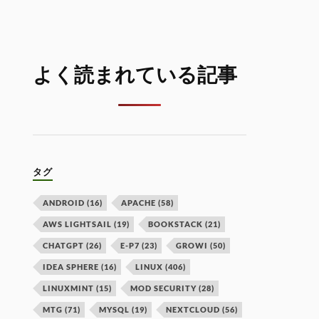
よく読まれている記事
タグ
ANDROID
(16)
APACHE
(58)
AWS LIGHTSAIL
(19)
BOOKSTACK
(21)
CHATGPT
(26)
E-P7
(23)
GROWI
(50)
IDEA SPHERE
(16)
LINUX
(406)
LINUXMINT
(15)
MOD SECURITY
(28)
MTG
(71)
MYSQL
(19)
NEXTCLOUD
(56)