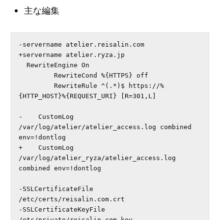
主な編集
-servername atelier.reisalin.com

+servername atelier.ryza.jp

  RewriteEngine On

         RewriteCond %{HTTPS} off

         RewriteRule ^(.*)$ https://%
{HTTP_HOST}%{REQUEST_URI} [R=301,L]

-    CustomLog 
/var/log/atelier/atelier_access.log combined 
env=!dontlog

+    CustomLog 
/var/log/atelier_ryza/atelier_access.log 
combined env=!dontlog

-SSLCertificateFile 
/etc/certs/reisalin.com.crt

-SSLCertificateKeyFile 
/etc/private/reisalin.com.key
