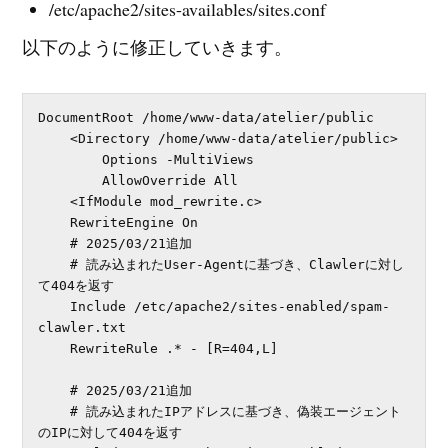
/etc/apache2/sites-availables/sites.conf
以下のように修正していきます。
DocumentRoot /home/www-data/atelier/public

    <Directory /home/www-data/atelier/public>

        Options -MultiViews

        AllowOverride All

    <IfModule mod_rewrite.c>

    RewriteEngine On

    # 2025/03/21追加

    # 読み込まれたUser-Agentに基づき、Clawlerに対し
て404を返す

    Include /etc/apache2/sites-enabled/spam-
clawler.txt

    RewriteRule .* - [R=404,L]

    # 2025/03/21追加

    # 読み込まれたIPアドレスに基づき、偽装エージェント
のIPに対して404を返す
