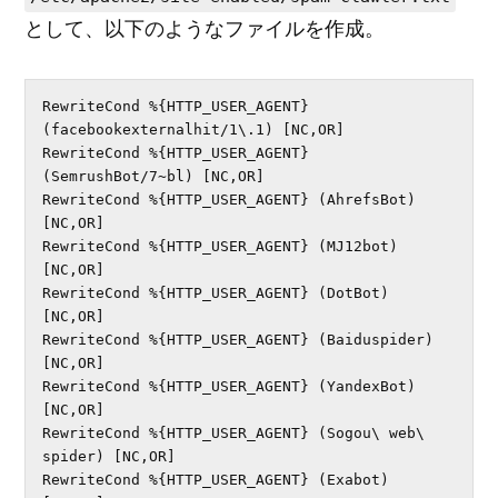
として、以下のようなファイルを作成。
RewriteCond %{HTTP_USER_AGENT} 
(facebookexternalhit/1\.1) [NC,OR]

RewriteCond %{HTTP_USER_AGENT} 
(SemrushBot/7~bl) [NC,OR]

RewriteCond %{HTTP_USER_AGENT} (AhrefsBot) 
[NC,OR]

RewriteCond %{HTTP_USER_AGENT} (MJ12bot) 
[NC,OR]

RewriteCond %{HTTP_USER_AGENT} (DotBot) 
[NC,OR]

RewriteCond %{HTTP_USER_AGENT} (Baiduspider) 
[NC,OR]

RewriteCond %{HTTP_USER_AGENT} (YandexBot) 
[NC,OR]

RewriteCond %{HTTP_USER_AGENT} (Sogou\ web\ 
spider) [NC,OR]

RewriteCond %{HTTP_USER_AGENT} (Exabot) 