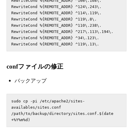
RewriteCond %{REMOTE_ADDR} ^166\.108\.

RewriteCond %{REMOTE_ADDR} ^124\.243\.

RewriteCond %{REMOTE_ADDR} ^114\.119\.

RewriteCond %{REMOTE_ADDR} ^119\.8\.

RewriteCond %{REMOTE_ADDR} ^110\.238\.

RewriteCond %{REMOTE_ADDR} ^217\.113\.194\.

RewriteCond %{REMOTE_ADDR} ^34\.123\.

RewriteCond %{REMOTE_ADDR} ^119\.13\.
confファイルの修正
バックアップ
sudo cp -pi /etc/apache2/sites-
availables/sites.conf 
/path/to/backup/directory/sites.conf.$(date 
+%Y%m%d)