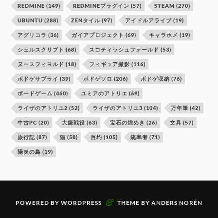
REDMINE
(149)
REDMINEプラグイン
(57)
STEAM
(270)
UBUNTU
(288)
ZENタイル
(97)
アイドルアライブ
(19)
アグリコラ
(36)
ガイアプロジェクト
(69)
キャラホメ
(19)
シェルスクリプト
(68)
スコティッシュフォールド
(53)
ヌースフィヨルド
(18)
フィギュア撮影
(116)
ボドゲサプライ
(39)
ボドゲソロ
(206)
ボドゲ収納
(76)
ボードゲーム
(460)
ユミアのアトリエ
(69)
ライザのアトリエ2
(52)
ライザのアトリエ3
(104)
万年筆
(42)
中古PC
(20)
大鎌戦役
(63)
宝石の煌めき
(26)
文具
(57)
旅行記
(87)
猫
(58)
百均
(105)
統率者
(71)
陽炎の島
(19)
&
POWERED BY
WORDPRESS
THEME BY
ANDERS NORÉN