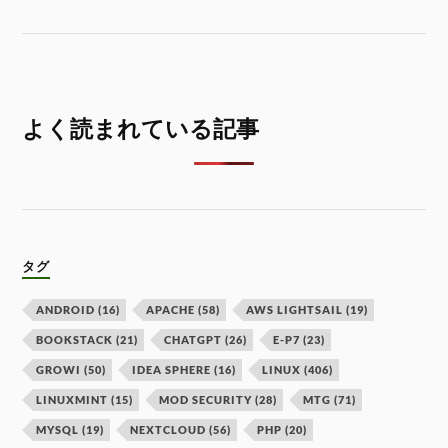
よく読まれている記事
タグ
ANDROID
(16)
APACHE
(58)
AWS LIGHTSAIL
(19)
BOOKSTACK
(21)
CHATGPT
(26)
E-P7
(23)
GROWI
(50)
IDEA SPHERE
(16)
LINUX
(406)
LINUXMINT
(15)
MOD SECURITY
(28)
MTG
(71)
MYSQL
(19)
NEXTCLOUD
(56)
PHP
(20)