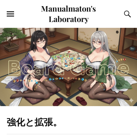
Manualmaton's
Laboratory
強化と拡張。