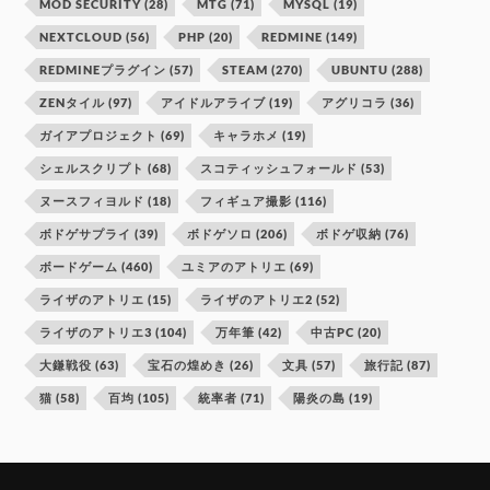
MOD SECURITY
(28)
MTG
(71)
MYSQL
(19)
NEXTCLOUD
(56)
PHP
(20)
REDMINE
(149)
REDMINEプラグイン
(57)
STEAM
(270)
UBUNTU
(288)
ZENタイル
(97)
アイドルアライブ
(19)
アグリコラ
(36)
ガイアプロジェクト
(69)
キャラホメ
(19)
シェルスクリプト
(68)
スコティッシュフォールド
(53)
ヌースフィヨルド
(18)
フィギュア撮影
(116)
ボドゲサプライ
(39)
ボドゲソロ
(206)
ボドゲ収納
(76)
ボードゲーム
(460)
ユミアのアトリエ
(69)
ライザのアトリエ
(15)
ライザのアトリエ2
(52)
ライザのアトリエ3
(104)
万年筆
(42)
中古PC
(20)
大鎌戦役
(63)
宝石の煌めき
(26)
文具
(57)
旅行記
(87)
猫
(58)
百均
(105)
統率者
(71)
陽炎の島
(19)